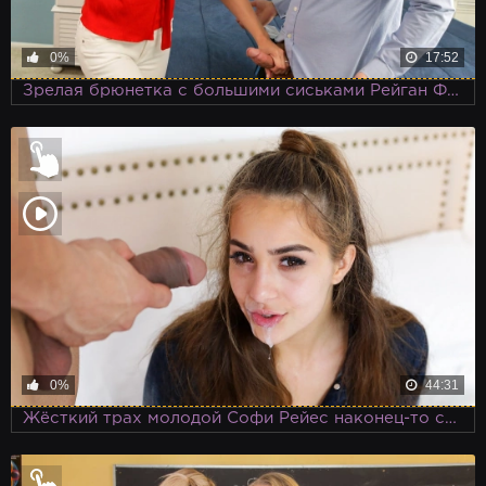
0%
17:52
Зрелая брюнетка с большими сиськами Рейган Фокс, помогает своему приемному сыну справиться со стояком
0%
44:31
Жёсткий трах молодой Софи Рейес наконец-то случается после целого дня неудачных попыток получить оргазм и сперму