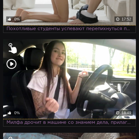
0%
17:52
Похотливые студенты успевают перепихнуться перед уходом на учебу, чтобы лучше осваивать науки
0%
18:49
Милфа дрочит в машине со знанием дела, прилагая фантастическую фантазию