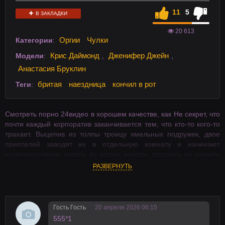
11
5
В ЗАКЛАДКИ
20 613
Оргии
Чулки
Категории
:
Крис Даймонд
Дженифер Джейн
Модели
:
,
,
Анастасия Бруклин
бритая
наездница
кончил в рот
Теги
:
Смотреть порно 24видео в хорошем качестве, как Не секрет, что
почти каждый корпоратив заканчивается тем, что кто-то кого-то
трахает. Выцепив из толпы троицу хмельных подружек, двое
приятелей заводят их в отдельную комнату и начинают
недвусмысленно лапать во всяких местах, стараясь не кончить
раньше времени. HD видео, на телефон в хорошем качестве на
РАЗВЕРНУТЬ
24video.
Гость Гость
20 апреля 2026 06:15
555*1