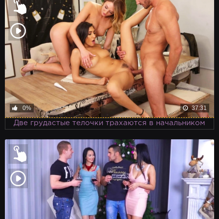
0%
37:31
Две грудастые телочки трахаются в начальником