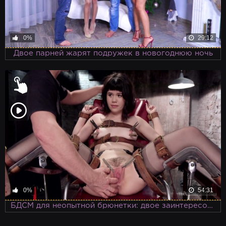
0%
29:12
Двое парней жарят подружек в новогоднюю ночь
0%
54:31
БДСМ для неопытной брюнетки: двое заинтересованных пацанов готовы провести урок