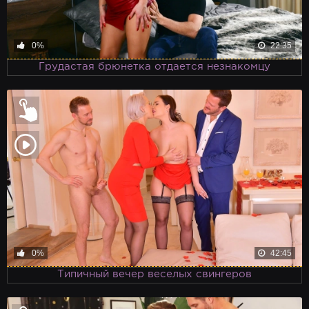
0%
22:35
Грудастая брюнетка отдается незнакомцу
0%
42:45
Типичный вечер веселых свингеров