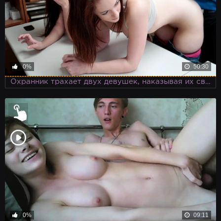
0%
50:30
Охранник трахает двух девушек, наказывая их своим членом за воровство
0%
09:11