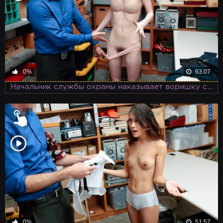
0%
63:07
Начальник службы охраны наказывает воришку своим членом
0%
51:57