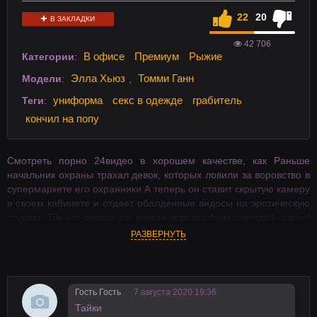
22
20
В ЗАКЛАДКИ
42 706
В офисе
Премиум
Рыжие
Категории
:
Элла Хьюз
Томми Ганн
Модели
:
,
униформа
секс в одежде
грабитель
Теги
:
кончил на попу
Смотреть порно 24видео в хорошем качестве, как Раньше
начальник охраны трахал девок, которых ловили за воровство в
супермаркете его охранники А теперь он ставит скрытую камеру
в своем кабинете и отдает обалденные видосы на эротическую
студию. Так что завтра эта рыжая воровка будет звездой порно!
HD видео, на телефон в хорошем качестве на 24video.
РАЗВЕРНУТЬ
Гость Гость
7 августа 2020 19:36
Тайки