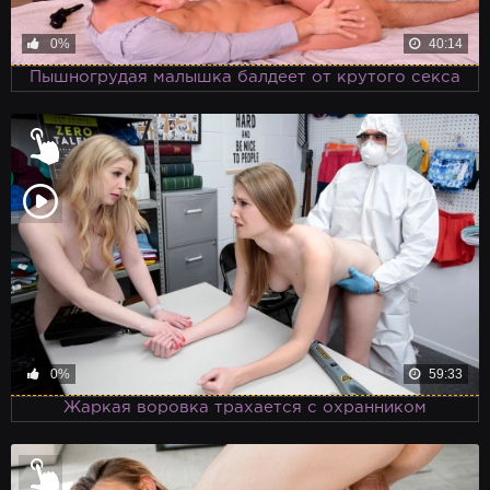
0%
40:14
Пышногрудая малышка балдеет от крутого секса
0%
59:33
Жаркая воровка трахается с охранником