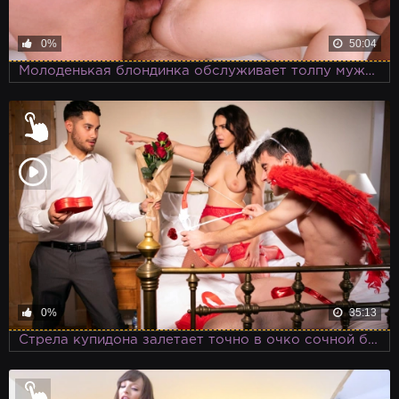
0%
50:04
Молоденькая блондинка обслуживает толпу мужиков
0%
35:13
Стрела купидона залетает точно в очко сочной барышни